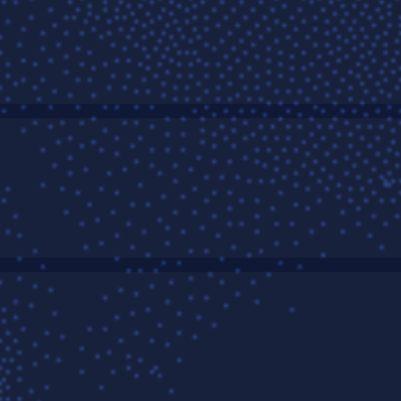
iyun官方入口 · 值得信赖的体
口 专注于构建一个以赛事内容、数据服务与智能分析为核心的数字
动体验。平台以稳定技术架构和合规体系赢得市场认可，深受开云
口-开云(中国)用户喜爱。
以信任构建口碑
数据传输流程，通过部署
所有服务均基于合规化机
问与高并发下的稳定运行，全
致力于构建高可信度生态