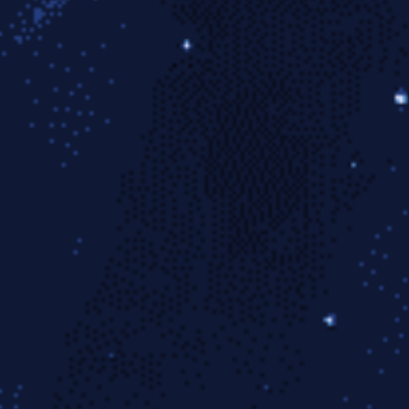
是一站式的信息服务提供商。从实时数据同步到安全
n官方入口始终致力于为全球用户带来可靠、高效、便捷
双重加密
覆盖全球体育赛事
SL 安全协议与
每天更新数千场全球热门体育与电
平台
对用户信息及操作
子竞技赛事，包括英超、NBA、
数据
密处理，打造一个
LOL、羽毛球、F1 等，涵盖主流
应迅
明的体育数据平
与小众赛事，内容全面、分类清
流
。
晰。