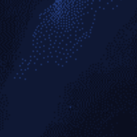
多维安全防御模型
官方入口从多个层面构建立体式防御体系，涵盖数据传输、账户操
为用户营造安全、稳定的使用体验。
数据加密层
SSL加密
隔离存储
所有用户数据经开云kaiyun官方版在线入口-开云
(中国)安全处理，并在服务器内部分层存储隔
离。