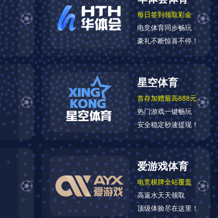
育数据平台
生态平台，聚焦全球体育用
kaiyun官方版在线入
制运营，平台数据透明、交易流程规范，长期
系统，持续服务全球数百万用户，树立良好品