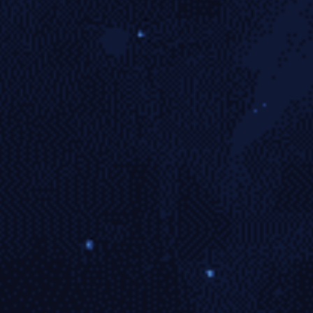
开云
2023年12月20日 · App v5.4.0
世界杯期间数据展示全面提速
升级数据缓存方案，应对多场赛事同时加载时
对球员动态与进球动画进行了流畅度优化，适
新增“精彩回看”模块，重点赛事集锦支持一键
2023年11月2日 · App v5.3.6