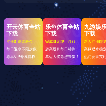
面提升用户操作流畅度。
多语言，多区域
支持多语种界面与主流货币结算方式，开云kai
东南亚、欧洲、中东等重点市场，具备全球运
力。
为什么