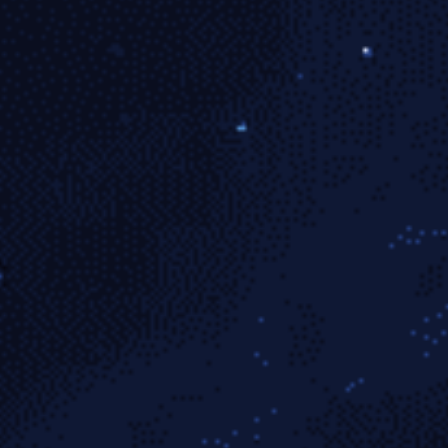
电竞频道
热门电竞赛事全覆盖，支持边看边聊功能，打造
专属电竞内容互动专区。