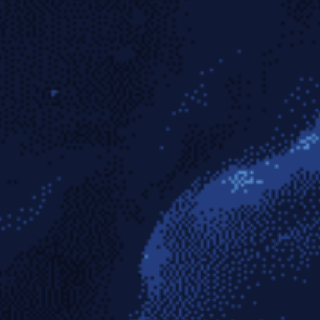
赛事专题
整合重要赛事专题页、球队档案与图文集锦，适
合深入了解比赛背景与阵容走势。