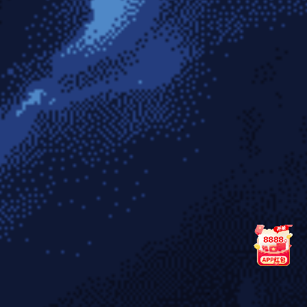
互动内容
提供多种媒体形式如图文、短视频、集锦回顾，
提升开云kaiyun官方入口 的平台使用粘性与用户
参与感。